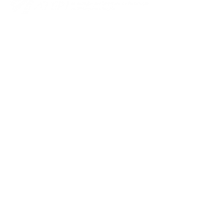
Contato
HUB Piracicaba
Núcleo do Parque Tecnológico de
Piracicaba
Rua Cezira Giovanoni Moretti,
nº 600, Santa Rosa,
Piracicaba - SP
atepi@atepi.com.br
Iniciativas
Associe-se
Agenda
Novidades