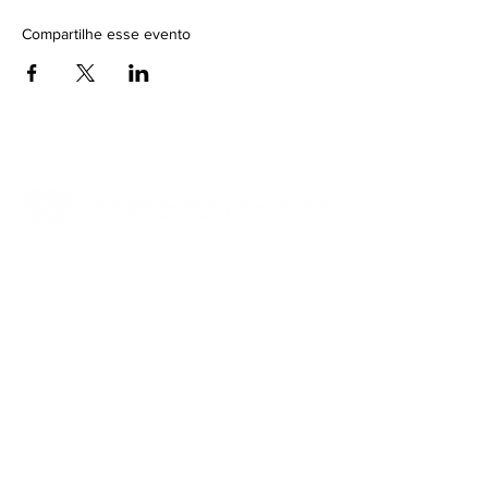
Compartilhe esse evento
Contato
HUB Piracicaba
Núcleo do Parque Tecnológico de
Piracicaba
Rua Cezira Giovanoni Moretti,
nº 600, Santa Rosa,
Piracicaba - SP