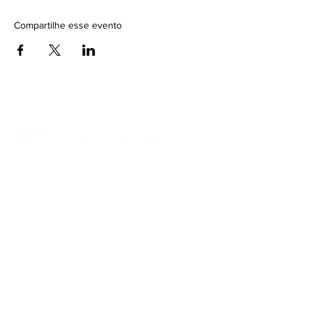
Compartilhe esse evento
Contato
HUB Piracicaba
Núcleo do Parque Tecnológico de
Piracicaba
Rua Cezira Giovanoni Moretti,
nº 600, Santa Rosa,
Piracicaba - SP